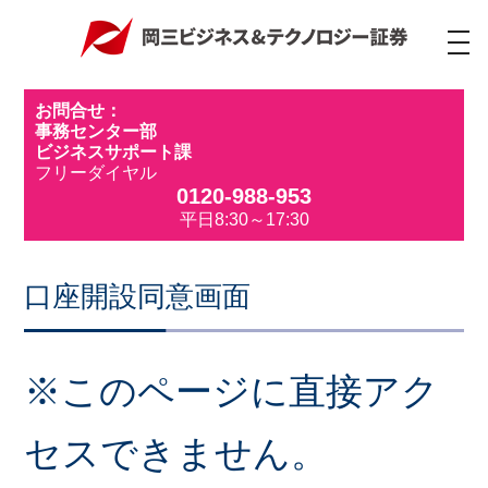
ナ
ビ
ゲ
ー
お問合せ：
シ
事務センター部
ョ
ビジネスサポート課
ン
フリーダイヤル
0120-988-953
平日8:30～17:30
口座開設同意画面
※このページに直接アク
セスできません。