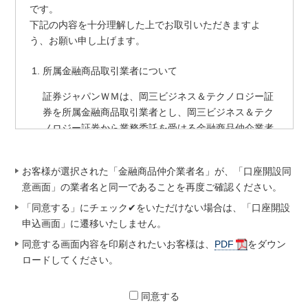
です。
下記の内容を十分理解した上でお取引いただきますよ
う、お願い申し上げます。
所属金融商品取引業者について
証券ジャパンＷＭは、岡三ビジネス＆テクノロジー証
券を所属金融商品取引業者とし、岡三ビジネス＆テク
ノロジー証券から業務委託を受ける金融商品仲介業者
です。
代理権の不存在について
お客様が選択された「金融商品仲介業者名」が、「口座開設同
意画面」の業者名と同一であることを再度ご確認ください。
証券ジャパンＷＭには、岡三ビジネス＆テクノロジー
「同意する」にチェック✔をいただけない場合は、「口座開設
証券の代理権はありません。お客さまは、岡三ビジネ
申込画面」に遷移いたしません。
ス＆テクノロジー証券に口座を開設しご注文を発注し
ます。証券ジャパンＷＭは、お客さまのご注文を岡三
同意する画面内容を印刷されたいお客様は、
PDF
をダウン
ビジネス＆テクノロジー証券に仲介（媒介）いたしま
ロードしてください。
す。
同意する
金銭又は有価証券の預託禁止について