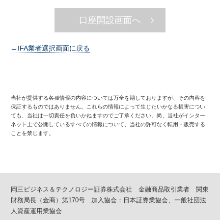
証券ジャパンＷＭは、いかなる名目によるかを問わ
口座開設画面へ
ず、金融商品仲介業に関して、お客さまから金銭又は
有価証券の預託を受けることは出来ません。また、証
券ジャパンＷＭと密接な関係を有する者として法令で
←IFA業者選択画面に戻る
定める者も同様に金銭もしくは有価証券の預託を受け
ることは出来ません。
2026年8月1日以降のお取引に関して、お客さまは、岡
三ビジネス＆テクノロジー証券に対して金融商品取引
当社が提供する各種情報の内容については万全を期しておりますが、その内容を
にかかる金銭又は有価証券を預託することになりま
保証するものではありません。これらの情報によって生じたいかなる損害につい
す。
ても、当社は一切責任を負いかねますのでご了承ください。尚、当社がインター
ネット上で公開しているすべての情報について、当社の許可なく転用・販売する
所属金融商品取引業者が複数ある場合について
ことを禁じます。
お客様が行う取引について、支払う金額又は手数料等
が所属金融商品取引業者により異なる場合はその旨
を、また、お客様の取引相手となる所属金融商品取引
業者の商号又は名称を明示いたします。
岡三ビジネス＆テクノロジー証券株式会社 金融商品取引業者 関東
財務局長（金商）第170号 加入協会：日本証券業協会、一般社団法
人資産運用業協会