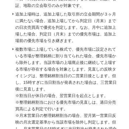
証、地取の立会取引のみが対象です。
追加上場時は、追加上場した取引所の立会期間が３ヶ月
に満たない場合、追加上場してから判定日（月末）まで
の日次売買高で優劣を判定します。なお、月中に追加上
場した場合、判定日（月末）までの優先市場は、追加上
場前の優先市場を引き継ぎます。
複数市場に上場している株式で、優先市場に設定されて
いる市場が整理銘柄に割り当てられた場合、優先市場か
ら除外します。当該市場の上場廃止後に継続して上場す
る市場が存在する場合を対象とします。見直しの反映タ
イミングは、整理銘柄割当日の二営業日後とします。但
し、15時すぎに当日割当が発表された場合は、三営業日
後に見直します。
※割当日が休日の場合、翌営業日を起点とします。
※整理銘柄割当における優先市場の見直しは、過日分売
買高による判定で行います。
※月末営業日の整理銘柄割当の場合、翌月第一営業日反
映の月次選定基準から当該市場を除外し判定します。但
し、月末営業日の15時すぎに当日割当が発表された場合