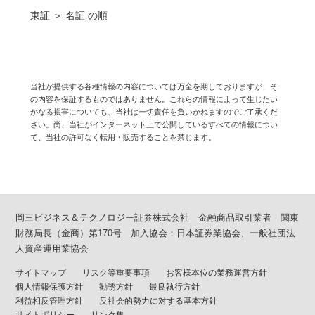
東証 ＞ 名証 の順
当社が提供する各種情報の内容については万全を期しておりますが、そ
の内容を保証するものではありません。これらの情報によって生じたい
かなる損害についても、当社は一切責任を負いかねますのでご了承くだ
さい。尚、当社がインターネット上で公開しているすべての情報につい
て、当社の許可なく転用・販売することを禁じます。
岡三ビジネス＆テクノロジー証券株式会社 金融商品取引業者 関東
財務局長（金商）第170号 加入協会：日本証券業協会、一般社団法
人資産運用業協会
サイトマップ
リスク等重要事項
お客様本位の業務運営方針
個人情報保護方針
勧誘方針
最良執行方針
利益相反管理方針
反社会的勢力に対する基本方針
サイトポリシー
リンク集