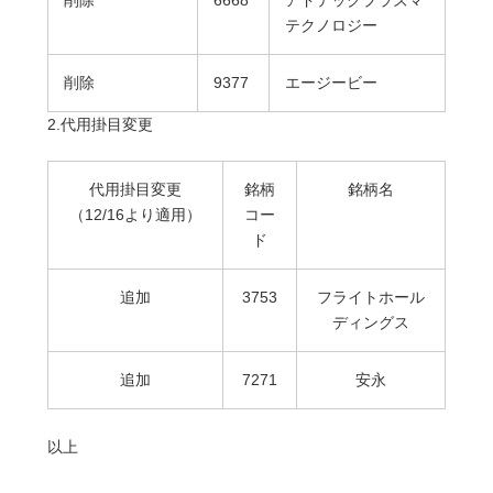
削除
6668
アドテックプラズマ
テクノロジー
削除
9377
エージービー
2.代用掛目変更
代用掛目変更
銘柄
銘柄名
（12/16より適用）
コー
ド
追加
3753
フライトホール
ディングス
追加
7271
安永
以上