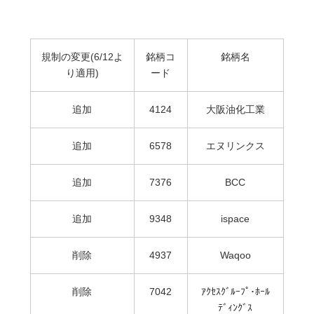
規制の変更(6/12よ
銘柄コ
銘柄名
り適用)
ード
追加
4124
大阪油化工業
追加
6578
エヌリンクス
追加
7376
BCC
追加
9348
ispace
削除
4937
Waqoo
削除
7042
ｱｸｾｽｸﾞﾙｰﾌﾟ･ﾎｰﾙ
ﾃﾞｨﾝｸﾞｽ