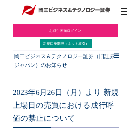
ナ
ビ
ゲ
ー
お取引画面ログイン
シ
ョ
ン
新規口座開設（ネット取引）
岡三ビジネス＆テクノロジー証券（旧証券
ジャパン）のお知らせ
2023年6月26日（月）より 新規
上場日の売買における成行呼
値の禁止について