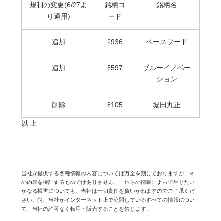
規制の変更(6/27よ
銘柄コ
銘柄名
り適用)
ード
追加
2936
ベースフード
追加
5597
ブルーイノベー
ション
削除
8105
堀田丸正
以 上
当社が提供する各種情報の内容については万全を期しておりますが、そ
の内容を保証するものではありません。これらの情報によって生じたい
かなる損害についても、当社は一切責任を負いかねますのでご了承くだ
さい。尚、当社がインターネット上で公開しているすべての情報につい
て、当社の許可なく転用・販売することを禁じます。