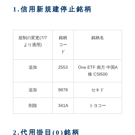
1.信用新規建停止銘柄
規制の変更(7/7
銘柄
銘柄名
より適用)
コー
ド
追加
2553
One ETF 南方 中国A
株 CSI500
追加
9878
セキド
削除
341A
トヨコー
2.代用掛目(0)銘柄