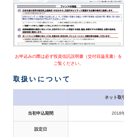
お申込みの際は必ず投資信託説明書（交付目論見書）を
ご覧ください。
取扱いについて
ネット取引
当初申込期間
2018年3月
設定日