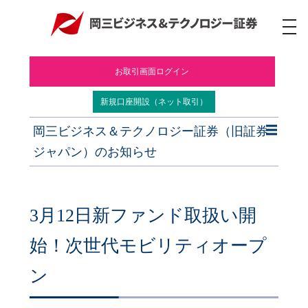
ナ
ビ
ゲ
ー
お取引画面ログイン
シ
ョ
ン
新規口座開設（ネット取引）
岡三ビジネス＆テクノロジー証券（旧証券
ジャパン）のお知らせ
3月12日新ファンド取扱い開
始！次世代モビリティオープ
ン