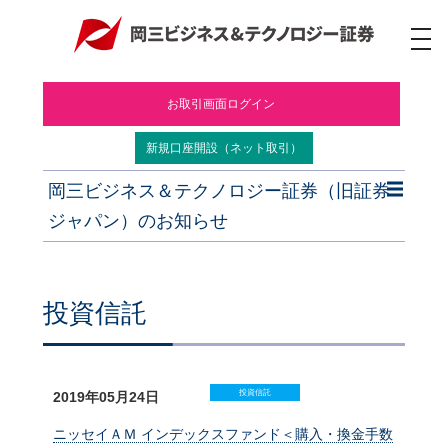
ナ
ビ
ゲ
ー
お取引画面ログイン
シ
ョ
ン
新規口座開設（ネット取引）
岡三ビジネス＆テクノロジー証券（旧証券
ジャパン）のお知らせ
投資信託
投資信託
2019年05月24日
ニッセイＡＭ インデックスファンド＜購入・換金手数