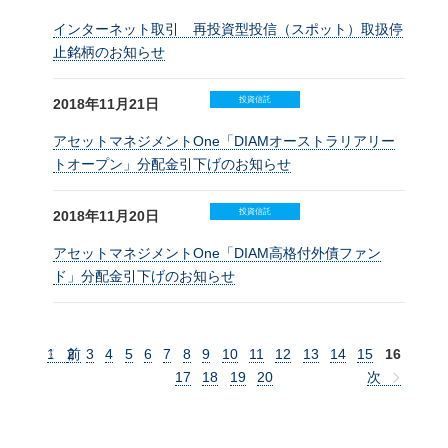
インターネット取引 再投資型投信（スポット）取扱停
止銘柄のお知らせ
投資信託
2018年11月21日
アセットマネジメントOne「DIAMオーストラリアリー
トオープン」分配金引下げのお知らせ
投資信託
2018年11月20日
アセットマネジメントOne「DIAM高格付外債ファン
ド」分配金引下げのお知らせ
1
2
前
3
4
5
6
7
8
9
10
11
12
13
14
15
16
17
18
19
20
次