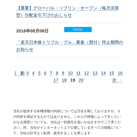
【重要】グローバル・ソブリン・オープン（毎月決算
型）分配金引下げのおしらせ
投資信託
2016年08月08日
「楽天日本株トリプル・ブル」募集（買付）停止期間の
お知らせ
1
2
前
3
4
5
6
7
8
9
10
11
12
13
14
15
16
17
18
19
20
次
当社が提供する各種情報の内容については万全を期しておりますが、そ
の内容を保証するものではありません。これらの情報によって生じたい
かなる損害についても、当社は一切責任を負いかねますのでご了承くだ
さい。尚、当社がインターネット上で公開しているすべての情報につい
て、当社の許可なく転用・販売することを禁じます。