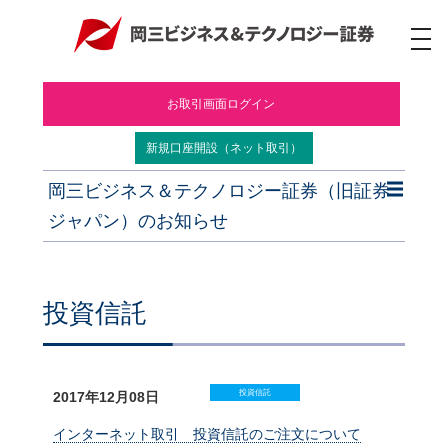
ナ
ビ
ゲ
ー
お取引画面ログイン
シ
ョ
ン
新規口座開設（ネット取引）
岡三ビジネス＆テクノロジー証券（旧証券
ジャパン）のお知らせ
投資信託
投資信託
2017年12月08日
インターネット取引 投資信託のご注文について