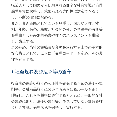
職業人として国民から信頼される健全な社会常識と倫理
感覚を常に保持し、求められる専門性に対応できるよ
う、不断の研鑽に努める。
また、良き市民として互いを尊重し、国籍や人種、性
別、年齢、信条、宗教、社会的身分、身体障害の有無等
を理由とした差別的発言や種々のハラスメントを排除
し、防止する。
このため、当社の役職員が業務を遂行する上での基本的
な心構えとして、以下に「倫理コード」を定め、その遵
守を宣言する。
1.社会規範及び法令等の遵守
投資者の保護や取引の公正性を確保するための法令や規
則等、金融商品取引に関連するあらゆるルールを正しく
理解し、これらを厳格に遵守するとともに、一般的な社
会規範に則り、法令や規則等が予見していない部分を補
う社会常識と倫理感覚を保持し、実行する。