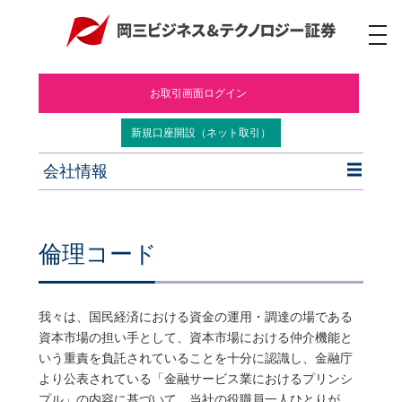
ナ
ビ
ゲ
ー
お取引画面ログイン
シ
ョ
ン
新規口座開設（ネット取引）
会社情報
倫理コード
我々は、国民経済における資金の運用・調達の場である
資本市場の担い手として、資本市場における仲介機能と
いう重責を負託されていることを十分に認識し、金融庁
より公表されている「金融サービス業におけるプリンシ
プル」の内容に基づいて、当社の役職員一人ひとりが、