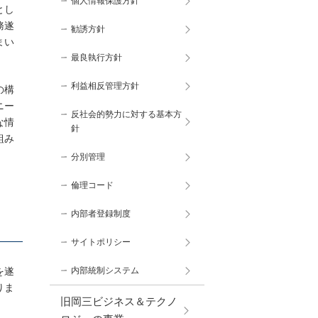
個人情報保護方針
とし
務遂
勧誘方針
まい
最良執行方針
利益相反管理方針
の構
ニー
反社会的勢力に対する基本方
な情
針
組み
分別管理
倫理コード
内部者登録制度
サイトポリシー
を遂
内部統制システム
りま
旧岡三ビジネス＆テクノ