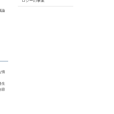
ロジーの事業
議論
な情
発生
内容