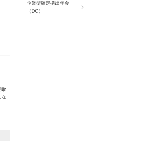
企業型確定拠出年金
（DC）
用取
とな