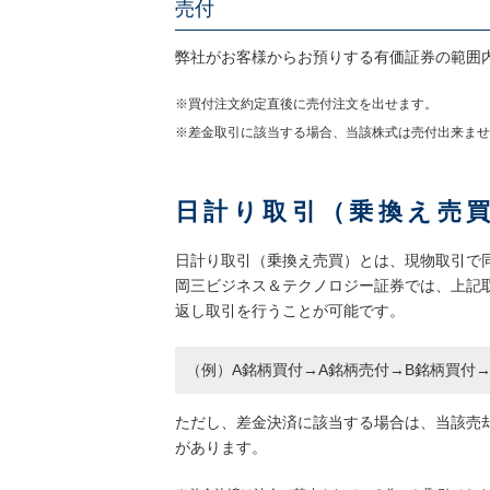
売付
弊社がお客様からお預りする有価証券の範囲
※買付注文約定直後に売付注文を出せます。
※差金取引に該当する場合、当該株式は売付出来ませ
日計り取引（乗換え売
日計り取引（乗換え売買）とは、現物取引で
岡三ビジネス＆テクノロジー証券では、上記
返し取引を行うことが可能です。
（例）A銘柄買付→A銘柄売付→B銘柄買付→B
ただし、差金決済に該当する場合は、当該売
があります。