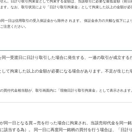
せん。日計り取引拘束金として拘束する金額は、当該取引に必要な最低金額（前日
ます。なお、取引状況により「日計り取引拘束金」として拘束した以上の金額が必
の同一日は信用取引の受入保証金から除外さ れます。 保証金余力の大幅な低下によ
ご注意ください。
を同一受渡日に日計り取引した場合に発生する、一連の取引が成立する
として拘束した以上の金額が必要になる場合があります。不足が生じた
。
の買付代金相当額が、取引画面内に「現物日計り取引拘束金」として表示されます
が同一日となる買→売を行った場合に拘束され、当該売却代金を同一銘
に該当する為）。 同一日に再度同一銘柄の買付を行う場合は、「日計