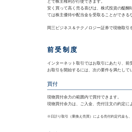
とで株主権利が行使できます。
安く買って高く売る喜びは、株式投資の醍醐
ては株主優待や配当金を受取ることができる
岡三ビジネス＆テクノロジー証券で現物取引
前受制度
インターネット取引ではお取引にあたり、前
お取引を開始するには、次の要件を満たして
買付
現物買付余力の範囲内で買付できます。
現物買付余力は、ご入金、売付注文の約定に
※日計り取引（乗換え売買）による売付約定代金も、