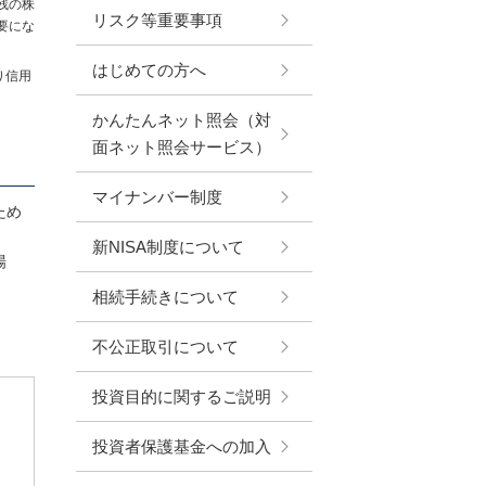
残の株
リスク等重要事項
要にな
はじめての方へ
り信用
かんたんネット照会（対
面ネット照会サービス）
マイナンバー制度
ため
新NISA制度について
場
相続手続きについて
。
不公正取引について
投資目的に関するご説明
投資者保護基金への加入
り