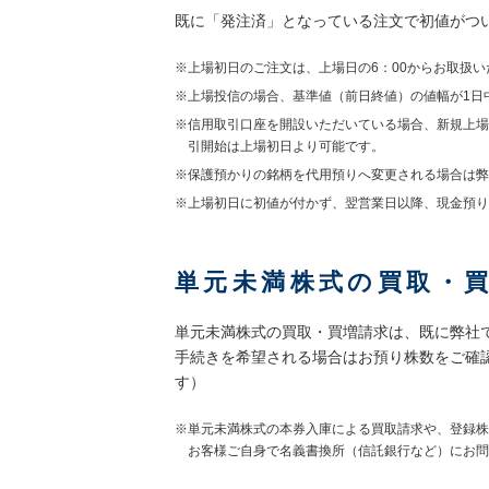
既に「発注済」となっている注文で初値がつ
※上場初日のご注文は、上場日の6：00からお取扱い
※上場投信の場合、基準値（前日終値）の値幅が1日
※信用取引口座を開設いただいている場合、新規上場
引開始は上場初日より可能です。
※保護預かりの銘柄を代用預りへ変更される場合は弊
※上場初日に初値が付かず、翌営業日以降、現金預り
単元未満株式の買取・
単元未満株式の買取・買増請求は、既に弊社
手続きを希望される場合はお預り株数をご確
す）
※単元未満株式の本券入庫による買取請求や、登録株
お客様ご自身で名義書換所（信託銀行など）にお問