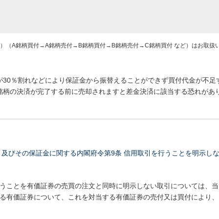
）（A銘柄買付→A銘柄売付→B銘柄買付→B銘柄売付→C銘柄買付 など）はお取扱
が30％割れなどにより保証金から振替えることができず買付代金が不足
銘柄の決済が完了する前に売却されますと差金決済に該当する恐れがあ
引及びその保証金に関する内閣府令第9条 信用取引を行うことを明示し
うことを有価証券の売買の注文と同時に明示しない取引については、当
る有価証券について、これを対当する有価証券の売付又は買付により、