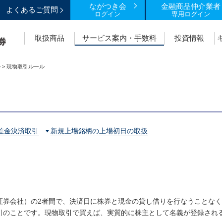
ながつき会
金融商品仲介業者
よくあるご質問
ログイン
専用ログイン
取扱商品
サービス案内・手数料
投資情報
ル
> 現物取引ルール
差金決済取引
新規上場銘柄の上場初日の取扱
証券会社）の2者間で、決済日に株券と現金の貸し借りを行なうことな
引のことです。現物取引で買えば、実質的に株主として名義が登録され