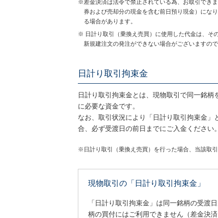
※差金決済は法令で禁止されている為、お取引できま
券および売却分の現金を含む前日預り現金）になり
る場合があります。
※ 日計り取引（乗換え売買）に使用した代金は、そ
新規建注文の発注ができない場合がございますので
日計り取引拘束金
日計り取引拘束金とは、現物取引で同一銘柄
に必要な資金です。
なお、取引状況により「日計り取引拘束金」
合、必ず受渡日の前日までにご入金ください
※日計り取引（乗換え売買）を行った場合、当該取引
現物取引の「日計り取引拘束金」
「日計り取引拘束金」は同一銘柄の受渡日
柄の買付にはご利用できません（差金決済