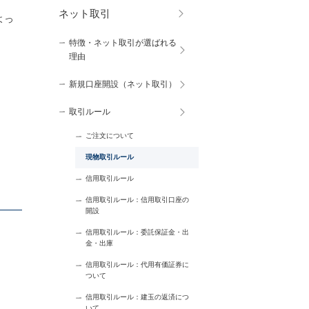
ネット取引
よっ
特徴・ネット取引が選ばれる
理由
新規口座開設（ネット取引）
取引ルール
ご注文について
現物取引ルール
信用取引ルール
信用取引ルール：信用取引口座の
開設
信用取引ルール：委託保証金・出
金・出庫
信用取引ルール：代用有価証券に
ついて
信用取引ルール：建玉の返済につ
いて