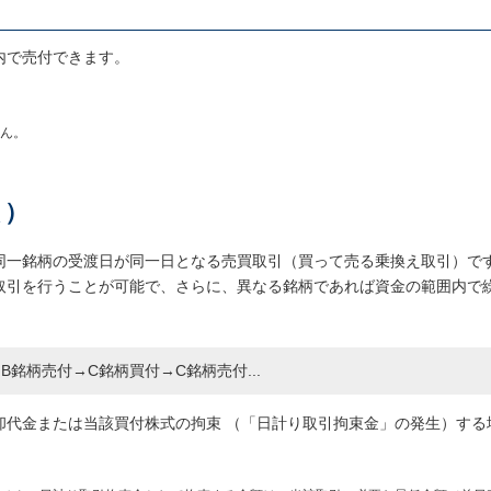
内で売付できます。
ん。
買）
同一銘柄の受渡日が同一日となる売買取引（買って売る乗換え取引）で
取引を行うことが可能で、さらに、異なる銘柄であれば資金の範囲内で
銘柄売付→C銘柄買付→C銘柄売付...
却代金または当該買付株式の拘束 （「日計り取引拘束金」の発生）する