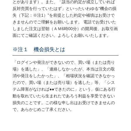
とがあります）。また、「該当の約定が成立していれば
反対売買を行っていたはず」といったいわゆる"機会の損
失（下記：※注1）"を前提とした約定や補填はお受けで
きませんのでご理解をお願いします。 電話でお受けいた
しました注文は翌朝（ＡＭ6時00分）の開局後、お取引画
面にてご確認ください。よろしくお願いいたします。
※注１ 機会損失とは
「ログインや発注ができないので、買い場（または売り
場）を逃した」、「連絡しなかったが、本当は注文の取
消や発注をしたかった」、「相場状況を確認できなかっ
たので、買い場（または売り場）を逃した」等、「シス
テム障害がなければ●●できたのに」という、仮にある行
動を取れていたら生まれたであろう利益を享受できない
損失のことです。この様な申し出はお受けできませんの
で、あらかじめご了承ください。