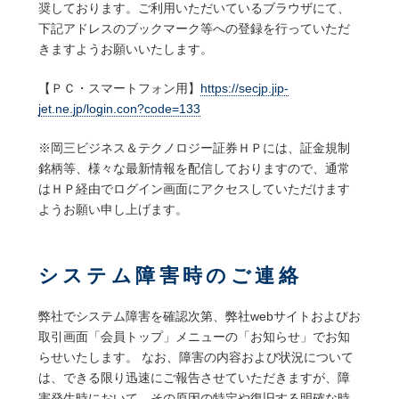
奨しております。ご利用いただいているブラウザにて、
下記アドレスのブックマーク等への登録を行っていただ
きますようお願いいたします。
【ＰＣ・スマートフォン用】
https://secjp.jip-
jet.ne.jp/login.con?code=133
※岡三ビジネス＆テクノロジー証券ＨＰには、証金規制
銘柄等、様々な最新情報を配信しておりますので、通常
はＨＰ経由でログイン画面にアクセスしていただけます
ようお願い申し上げます。
システム障害時のご連絡
弊社でシステム障害を確認次第、弊社webサイトおよびお
取引画面「会員トップ」メニューの「お知らせ」でお知
らせいたします。 なお、障害の内容および状況について
は、できる限り迅速にご報告させていただきますが、障
害発生時において、その原因の特定や復旧する明確な時