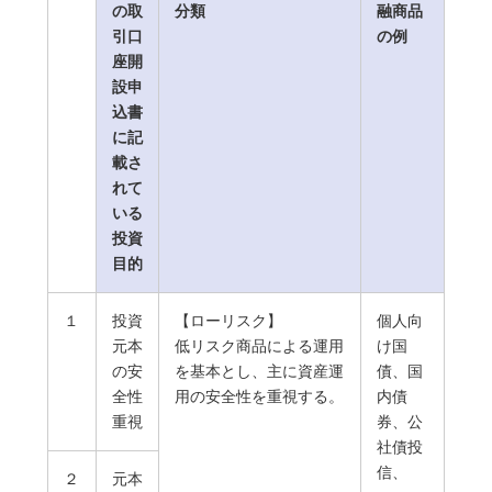
の取
分類
融商品
引口
の例
座開
設申
込書
に記
載さ
れて
いる
投資
目的
１
投資
【ローリスク】
個人向
元本
低リスク商品による運用
け国
の安
を基本とし、主に資産運
債、国
全性
用の安全性を重視する。
内債
重視
券、公
社債投
信、
２
元本