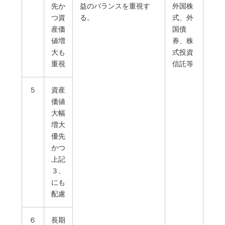
先か
益のバランスを重視す
外国株
つ資
る。
式、外
産価
国債
値増
券、株
大も
式投資
重視
信託等
５
資産
価値
大幅
増大
優先
かつ
上記
３、
にも
配慮
６
長期