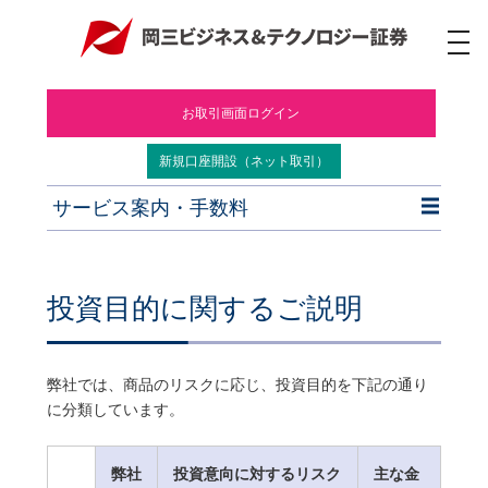
ナ
ビ
ゲ
ー
お取引画面ログイン
シ
ョ
ン
新規口座開設（ネット取引）
サービス案内・手数料
投資目的に関するご説明
弊社では、商品のリスクに応じ、投資目的を下記の通り
に分類しています。
弊社
投資意向に対するリスク
主な金