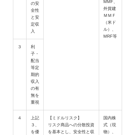
MMF、
の安
外貨建
全性
ＭＭＦ
と安
（米ド
定収
ル）、
入
MRF等
３
利
子・
配当
等定
期的
収入
の有
無を
重視
４
上記
【ミドルリスク】
国内株
３、
リスク商品への分散投資
式（現
を優
を基本とし、安全性と収
物）、