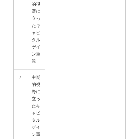
的視
野に
立っ
たキ
ャピ
タル
ゲイ
ン重
視
７
中期
的視
野に
立っ
たキ
ャピ
タル
ゲイ
ン重