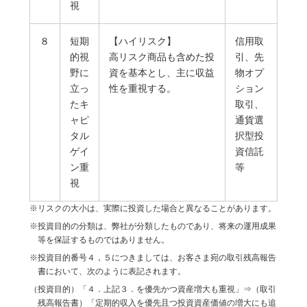
視
８
短期
【ハイリスク】
信用取
的視
高リスク商品も含めた投
引、先
野に
資を基本とし、主に収益
物オプ
立っ
性を重視する。
ション
たキ
取引、
ャピ
通貨選
タル
択型投
ゲイ
資信託
ン重
等
視
※リスクの大小は、実際に投資した場合と異なることがあります。
※投資目的の分類は、弊社が分類したものであり、将来の運用成果
等を保証するものではありません。
※投資目的番号４，５につきましては、お客さま宛の取引残高報告
書において、次のように表記されます。
（投資目的）「４．上記３．を優先かつ資産増大も重視」⇒（取引
残高報告書）「定期的収入を優先且つ投資資産価値の増大にも追