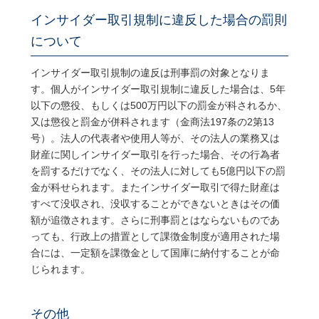
インサイダー取引規制に違反した場合の罰則
について
インサイダー取引規制の違反は刑事罰の対象となりま
す。個人がインサイダー取引規制に違反した場合は、
5
年
以下の懲役、もしくは
500
万円以下の罰金が科されるか、
又は懲役と罰金が併科されます（金商法
197
条の
2
第
13
号）。法人の代表者や使用人等が、その法人の業務又は
財産に関しインサイダー取引を行った場合、その行為者
を罰するだけでなく、その法人に対しても
5
億円以下の罰
金が科せられます。またインサイダー取引で得た財産は
すべて没収され、没収することができないときはその価
額が追徴されます。さらに刑事罰とはならないものであ
っても、行政上の措置として課徴金制度が適用された場
合には、一定額を課徴金として国庫に納付することが命
じられます。
その他