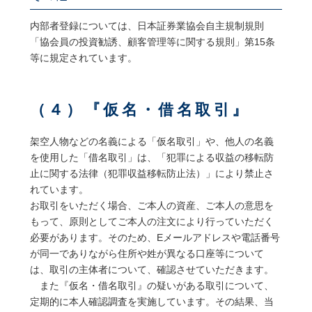
内部者登録については、日本証券業協会自主規制規則
「協会員の投資勧誘、顧客管理等に関する規則」第
15
条
等に規定されています。
（４）『仮名・借名取引』
架空人物などの名義による「仮名取引」や、他人の名義
を使用した「借名取引」は、「犯罪による収益の移転防
止に関する法律（犯罪収益移転防止法）」により禁止さ
れています。
お取引をいただく場合、ご本人の資産、ご本人の意思を
もって、原則としてご本人の注文により行っていただく
必要があります。そのため、Eメールアドレスや電話番号
が同一でありながら住所や姓が異なる口座等について
は、取引の主体者について、確認させていただきます。
また『仮名・借名取引』の疑いがある取引について、
定期的に本人確認調査を実施しています。その結果、当