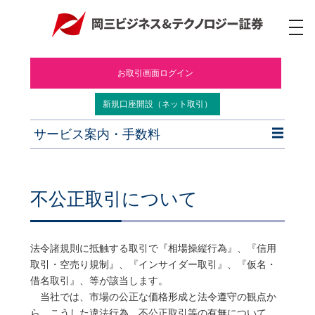
ナ
ビ
ゲ
ー
お取引画面ログイン
シ
ョ
ン
新規口座開設（ネット取引）
サービス案内・手数料
不公正取引について
法令諸規則に抵触する取引で『相場操縦行為』、『信用
取引・空売り規制』、『インサイダー取引』、『仮名・
借名取引』、等が該当します。
当社では、市場の公正な価格形成と法令遵守の観点か
ら、こうした違法行為、不公正取引等の有無について、