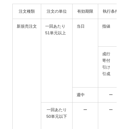
注文種類
注文の単位
有効期限
執行条件
新規売注文
一回あたり
当日
指値
51単元以上
成行
寄付
引け
引成
週中
ー
一回あたり
ー
ー
50単元以下