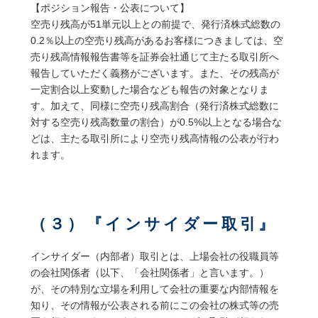
【ポジション報告・公表について】
空売り残高が51単元以上との前提で、発行済株式総数の
0.2％以上の空売り残高があるお客様につきましては、空
売り残高情報報告書等を証券会社通じて主たる取引所へ
報告していただく義務がございます。また、その残高が
一定割合以上変動した場合なども報告の対象となりま
す。加えて、同様に空売り残高割合（発行済株式総数に
対する空売り残高数量の割合）が0.5%以上となる場合な
どは、主たる取引所により空売り残高情報の公表が行わ
れます。
（３）『インサイダー取引』
インサイダー（内部者）取引とは、上場会社の役職員等
の会社関係者（以下、「会社関係者」と言います。）
が、その特別な立場を利用して会社の重要な内部情報を
知り、その情報が公表される前にこの会社の株式等の売