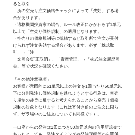
ると取引
所の空売り注文価格チェックによって「失効」する場
合があります。
・適格機関投資家の場合、ルール改正にかかわらず1単元
以上で「空売り価格規制」の適用となります。
・空売りの価格規制等に抵触すると取引所で注文が受付
けられず注文失効する場合があります。必ず「株式取
引」→「注
文照会/訂正取消」、「資産管理」→「株式注文履歴照
会」等で状況を確認ください。
「その他注意事項」
お客様が意図的に51単元以上の注文を1回当たり50単元以
下に分割発注し価格規制を逃れようとする行為は、空売
り規制の趣旨に反すると考えられることから空売り価格
規制の対象となります（これは寄付き前のご注文に限ら
ず、ザラ場中のご注文についても同様です）。
一口座からの発注は1回につき50単元以内の信用新規売で
あったとしても、発注タイミングや発注形態等から関係