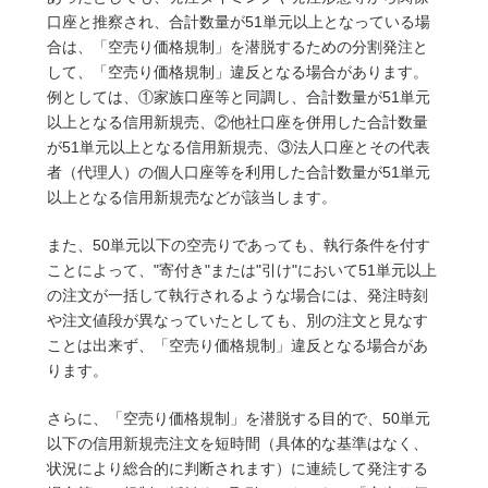
口座と推察され、合計数量が51単元以上となっている場
合は、「空売り価格規制」を潜脱するための分割発注と
して、「空売り価格規制」違反となる場合があります。
例としては、①家族口座等と同調し、合計数量が51単元
以上となる信用新規売、②他社口座を併用した合計数量
が51単元以上となる信用新規売、③法人口座とその代表
者（代理人）の個人口座等を利用した合計数量が51単元
以上となる信用新規売などが該当します。
また、50単元以下の空売りであっても、執行条件を付す
ことによって、"寄付き"または"引け"において51単元以上
の注文が一括して執行されるような場合には、発注時刻
や注文値段が異なっていたとしても、別の注文と見なす
ことは出来ず、「空売り価格規制」違反となる場合があ
ります。
さらに、「空売り価格規制」を潜脱する目的で、50単元
以下の信用新規売注文を短時間（具体的な基準はなく、
状況により総合的に判断されます）に連続して発注する