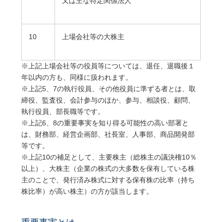
又は主な特定関係法人
10
上場会社等の大株主
※上記上場会社等の役員等については、退任、退職後１
年以内の方も、同様に扱われます。
※上記5、7の執行役員、その他役員に準ずる者とは、取
締役、監査役、会計参与のほか、参与、相談役、顧問、
執行役員、部長職等です。
※上記6、8の重要事実を知り得る可能性の高い部署と
は、財務部、経営企画部、社長室、人事部、商品開発部
等です。
※上記10の補足として、主要株主（総株主の議決権10％
以上）、大株主（企業の株式の大多数を保有している株
主のことで、発行済み株式に対する保有株の比率（持ち
株比率）が高い株主）の方が該当します。