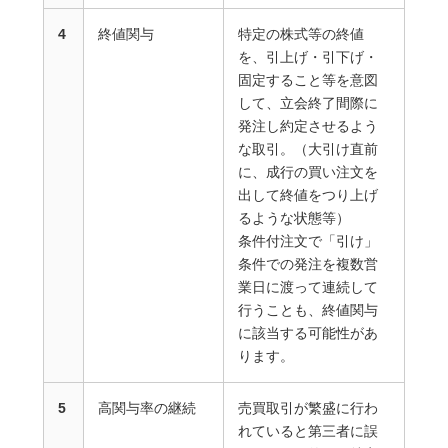
4
終値関与
特定の株式等の終値
を、引上げ・引下げ・
固定すること等を意図
して、立会終了間際に
発注し約定させるよう
な取引。（大引け直前
に、成行の買い注文を
出して終値をつり上げ
るような状態等）
条件付注文で「引け」
条件での発注を複数営
業日に渡って連続して
行うことも、終値関与
に該当する可能性があ
ります。
5
高関与率の継続
売買取引が繁盛に行わ
れていると第三者に誤