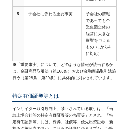
5
子会社に係わる重要事実
子会社の情報
であっても企
業集団全体の
経営に大きな
影響を与える
もの（1から4
に対応）
※「重要事実」について、どのような情報が該当するか
は、金融商品取引法（第
166
条）および金融商品取引法施
行令（第
28
条、第
29
条）に具体的に列挙されています。
特定有価証券等とは
インサイダー取引規制上、禁止されている取引は、「当
該上場会社等の特定有価証券等の売買等」とされ、「特
定有価証券等」には、株券、社債等、優先出資証券、新
株予約権証券のほか、これらの証券に係るオプション等