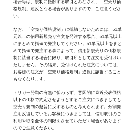
場合等は、規制に抵触する取引とみなされ、「空売り価
格規制」違反となる場合がありますので、ご注意くださ
い。
なお、「空売り価格規制」に抵触しないためには、51単
元以上の信用新規売り注文を発注する場合、51単元以上
にまとめて指値で発注してください。51単元以上をまと
めて指値で発注する事によって、信用新規売りの価格規
制に該当する場合に限り、取引所として注文を受付けい
たしません。その結果、受付けられた注文については、
お客様の注文が「空売り価格規制」違反に該当すること
もなくなります。
トリガー発動の有無に係わらず、意図的に直近公表価格
以下の価格で約定させようとするご注文につきましても
空売り規制の趣旨に反するものと考えられます。分割発
注を反復しているお客様につきましては、信用取引のご
利用や取引全体の制限をさせていただく場合があります
のでご注意ください。