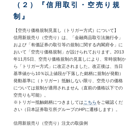
（２）『信用取引・空売り規
制』
【空売り価格規制見直し（トリガー方式）について】
信用新規売り（空売り）は、「金融商品取引法施行令」
および「有価証券の取引等の規制に関する内閣府令」に
おいて「空売り価格規制」が設けられております。2013
年11月5日、空売り価格規制の見直しにより、常時規制か
ら「トリガー方式」に改正されました。改正後は、当日
基準値から10％以上値段が下落した銘柄に規制が発動）
発動基準に（トリガー）抵触しない限り、空売りの価格
については規制が適用されません（直前の価格以下での
空売りも可能）。
※トリガー抵触銘柄につきましては
こちら
をご確認くだ
さい（日本証券取引所グループのHPに遷移します）。
信用新規売り（空売り）注文の取扱例