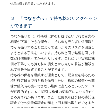
信用銘柄：信用買いのみできます。
３．「つなぎ売り」で持ち株のリスクヘッジ
ができます
つなぎ売りとは、持ち株は保有し続けたいけれど目先の
相場が下落しそうな場合に、持ち株を売らずに信用取引
でから売りすることによって値下がりのリスクを回避し
ようとする手法をいいます。持ち株と同じ銘柄を同じ株
数だけ信用取引でから売りします。これにより実際に株
価が下落しても持ち株の損失とから売りの収益が相殺さ
れて損失を回避することができます。
持ち株の保有を継続する理由として、配当金を得るため
権利確定日まで持ち株を保有したい、株式の移管や公募
株の購入時の売却できない期間に当たるといったケース
が代表的です。 信用取引は株価の変動等により損失が生
じるおそれがあります。また、信用取引は少額の委託保
証金でその委託保証金の額を上回る額の取引ができるた